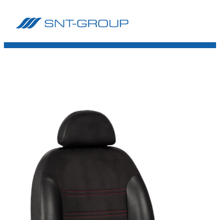
Siirry
suoraan
SNT-Group
sisältöön