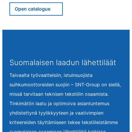
Open catalogue
Suomalaisen laadun lähettiläät
Taivaalta työvaatteisiin, istuinsuojista
suihkumoottoreiden suojiin – SNT-Group on siellä,
missä tarvitaan teknisen tekstiilin osaamista.
Tinkimätön laatu ja optimoiva asiantuntemus
yhdistettynä tyylikkyyteen ja vaativimpien
kriteereiden täyttämiseen tekee tekstiileistämme
suomalaisen osaamisen lähettiläitä kaikissa