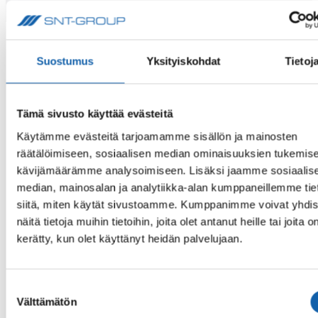
Suostumus
Yksityiskohdat
Tietoj
Täytä lomake
Tämä sivusto käyttää evästeitä
Sopivan istuinsuojan löydettyäsi, täytä lomake ja
Käytämme evästeitä tarjoamamme sisällön ja mainosten
räätälöimiseen, sosiaalisen median ominaisuuksien tukemise
olemme sinuun yhteydessä.
kävijämäärämme analysoimiseen. Lisäksi jaamme sosiaalis
median, mainosalan ja analytiikka-alan kumppaneillemme tie
Huom. Yksityisasiakkaita palvelee kumppanimme
siitä, miten käytät sivustoamme. Kumppanimme voivat yhdis
Polar Autovaruste.
näitä tietoja muihin tietoihin, joita olet antanut heille tai joita o
kerätty, kun olet käyttänyt heidän palvelujaan.
Kaavaluettelosta voit tarkistaa, mikäli automallille
löytyy jo valmis kaava tuotannostamme. Pääset
Suostumuksen
Välttämätön
kaavaluetteloon tästä.
valinta