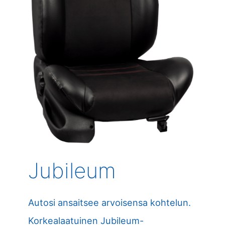
Jubileum
Autosi ansaitsee arvoisensa kohtelun.
Korkealaatuinen Jubileum-